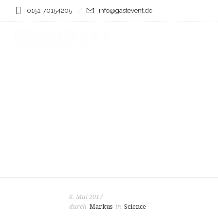
0151-70154205
info@gastevent.de
8. Mai 2017
durch
Markus
in
Science