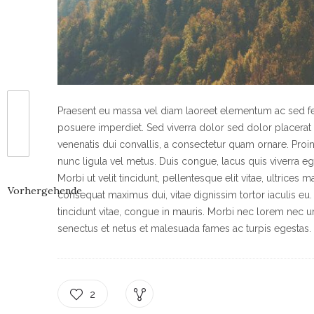
Praesent eu massa vel diam laoreet elementum ac sed feli
posuere imperdiet. Sed viverra dolor sed dolor placerat
venenatis dui convallis, a consectetur quam ornare. Proin
nunc ligula vel metus. Duis congue, lacus quis viverra ege
Morbi ut velit tincidunt, pellentesque elit vitae, ultrices 
Vorhergehende
consequat maximus dui, vitae dignissim tortor iaculis eu.
tincidunt vitae, congue in mauris. Morbi nec lorem nec ur
senectus et netus et malesuada fames ac turpis egestas.
2