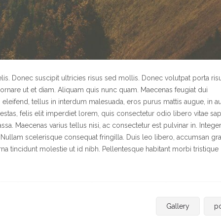
s. Donec suscipit ultricies risus sed mollis. Donec volutpat porta ris
 ornare ut et diam. Aliquam quis nunc quam. Maecenas feugiat dui
 eleifend, tellus in interdum malesuada, eros purus mattis augue, in a
stas, felis elit imperdiet lorem, quis consectetur odio libero vitae sap
massa. Maecenas varius tellus nisi, ac consectetur est pulvinar in. Intege
 Nullam scelerisque consequat fringilla. Duis leo libero, accumsan gr
na tincidunt molestie ut id nibh. Pellentesque habitant morbi tristique
Gallery
p