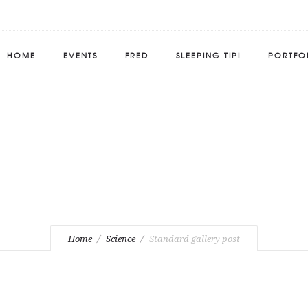
HOME
EVENTS
FRED
SLEEPING TIPI
PORTFO
Standard gallery post
Home
Science
Standard gallery post